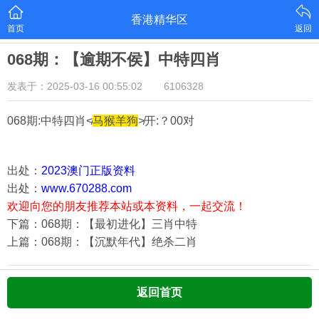
香港精华区
首页
返回
068期：【逾期不侯】中特四肖
发表于：2025-03-16 00:55:02
6106328
068期:中特四肖≮
马猴羊狗
≯开:？00对
出处：
2023澳门正版资料
出处：
www.670288.com
欢迎向您的朋友推荐本站或本资料，一起交流！
下篇：068期：【最初进化】三肖中特
上篇：068期：【沉默年代】绝杀二肖
返回首页