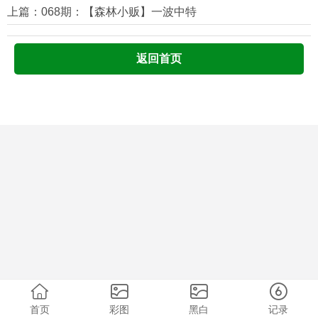
上篇：068期：【森林小贩】一波中特
返回首页
首页
彩图
黑白
记录