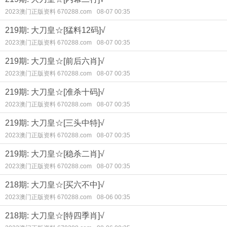
2023澳门正版资料 670288.com
08-07 00:35
219期: 大刀皇☆[猛料12码]√
2023澳门正版资料 670288.com
08-07 00:35
219期: 大刀皇☆[前后六肖]√
2023澳门正版资料 670288.com
08-07 00:35
219期: 大刀皇☆[准杀十码]√
2023澳门正版资料 670288.com
08-07 00:35
219期: 大刀皇☆[三头中特]√
2023澳门正版资料 670288.com
08-07 00:35
219期: 大刀皇☆[稳杀二肖]√
2023澳门正版资料 670288.com
08-07 00:35
218期: 大刀皇☆[买六不中]√
2023澳门正版资料 670288.com
08-06 00:35
218期: 大刀皇☆[特四季肖]√