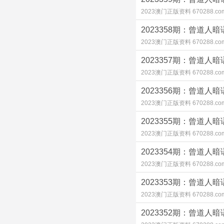
2023澳门正版资料 670288.co
2023358期：曾道人暗
2023澳门正版资料 670288.co
2023357期：曾道人暗
2023澳门正版资料 670288.co
2023356期：曾道人暗
2023澳门正版资料 670288.co
2023355期：曾道人暗
2023澳门正版资料 670288.co
2023354期：曾道人暗
2023澳门正版资料 670288.co
2023353期：曾道人暗
2023澳门正版资料 670288.co
2023352期：曾道人暗