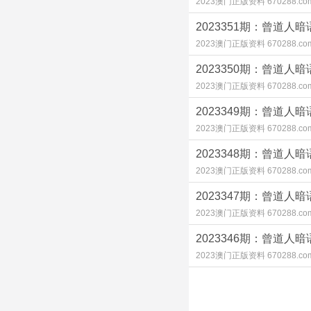
2023澳门正版资料 670288.co
2023351期：曾道人暗
2023澳门正版资料 670288.co
2023350期：曾道人暗
2023澳门正版资料 670288.co
2023349期：曾道人暗
2023澳门正版资料 670288.co
2023348期：曾道人暗
2023澳门正版资料 670288.co
2023347期：曾道人暗
2023澳门正版资料 670288.co
2023346期：曾道人暗
2023澳门正版资料 670288.co