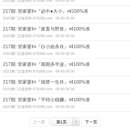
2023澳门正版资料 670288.com
08-05 00:30
217期: 管家婆‖≡『必中●大小』≡‖100%准
2023澳门正版资料 670288.com
08-05 00:30
217期: 管家婆‖≡『家畜与野兽』≡‖100%准
2023澳门正版资料 670288.com
08-05 00:30
217期: 管家婆‖≡『白小姐杀肖』≡‖100%准
2023澳门正版资料 670288.com
08-05 00:30
217期: 管家婆‖≡『期期杀半波』≡‖100%准
2023澳门正版资料 670288.com
08-05 00:30
217期: 管家婆‖≡『稳禁一生肖』≡‖100%准
2023澳门正版资料 670288.com
08-05 00:30
217期: 管家婆‖≡『平特㊣稳赚』≡‖100%准
2023澳门正版资料 670288.com
08-05 00:30
上一页
第1页
下一页