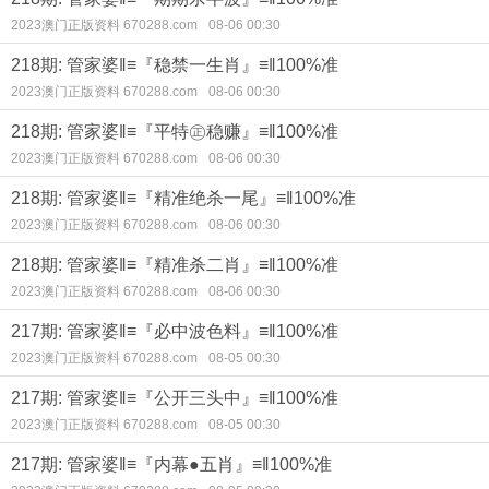
2023澳门正版资料 670288.com
08-06 00:30
218期: 管家婆‖≡『稳禁一生肖』≡‖100%准
2023澳门正版资料 670288.com
08-06 00:30
218期: 管家婆‖≡『平特㊣稳赚』≡‖100%准
2023澳门正版资料 670288.com
08-06 00:30
218期: 管家婆‖≡『精准绝杀一尾』≡‖100%准
2023澳门正版资料 670288.com
08-06 00:30
218期: 管家婆‖≡『精准杀二肖』≡‖100%准
2023澳门正版资料 670288.com
08-06 00:30
217期: 管家婆‖≡『必中波色料』≡‖100%准
2023澳门正版资料 670288.com
08-05 00:30
217期: 管家婆‖≡『公开三头中』≡‖100%准
2023澳门正版资料 670288.com
08-05 00:30
217期: 管家婆‖≡『内幕●五肖』≡‖100%准